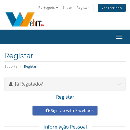
Português
Entrar
Registar
Ver Carrinho
Alter
nave
Registar
Suporte
Registar
Já Registado?
Registar
Sign Up with Facebook
Informação Pessoal