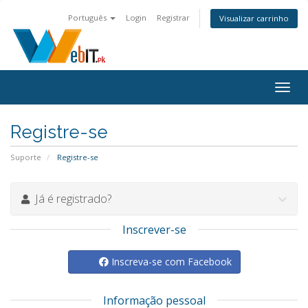
Português
Login
Registrar
Visualizar carrinho
Alter
nave
Registre-se
Suporte
Registre-se
Já é registrado?
Inscrever-se
Inscreva-se com Facebook
Informação pessoal