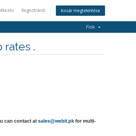
ntkezés
Regisztráció
Kosár megtekintése
Fiók
rates .
u can contact at
sales@webit.pk
for multi-