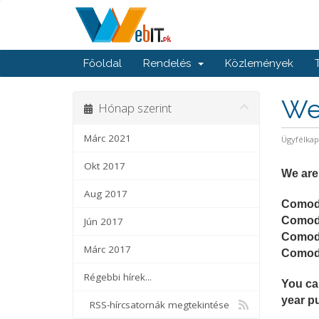
Főoldal
Rendelés
Közlemények
We 
Hónap szerint
Márc 2021
Ügyfélka
Okt 2017
We are
Aug 2017
Comod
Comod
Jún 2017
Comod
Márc 2017
Como
Régebbi hírek...
You ca
year p
RSS-hírcsatornák megtekintése