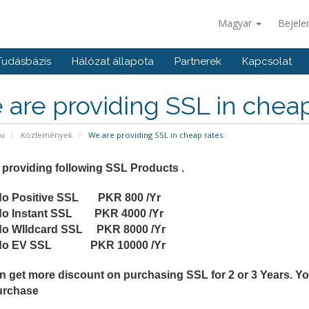
Magyar
Bejele
Tudásbázis
Hálózat állapota
Partnerek
Kapcsolat
are providing SSL in cheap 
pu
Közlemények
We are providing SSL in cheap rates .
 providing following SSL Products .
o Positive SSL PKR 800 /Yr
o Instant SSL PKR 4000 /Yr
o WIldcard SSL PKR 8000 /Yr
do EV SSL PKR 10000 /Yr
n get more discount on purchasing SSL for 2 or 3 Years. Yo
urchase