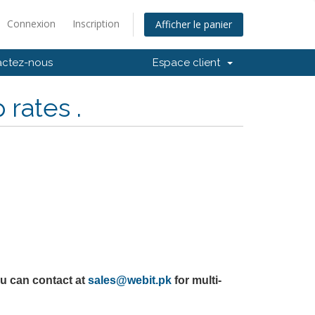
Connexion
Inscription
Afficher le panier
actez-nous
Espace client
rates .
u can contact at
sales@webit.pk
for multi-