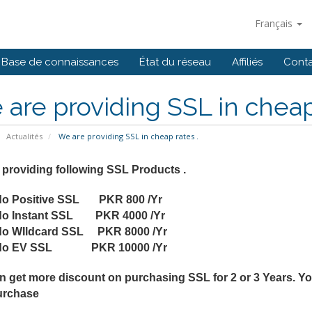
Français
Base de connaissances
État du réseau
Affiliés
Cont
are providing SSL in cheap 
Actualités
We are providing SSL in cheap rates .
 providing following SSL Products .
o Positive SSL PKR 800 /Yr
o Instant SSL PKR 4000 /Yr
o WIldcard SSL PKR 8000 /Yr
do EV SSL PKR 10000 /Yr
n get more discount on purchasing SSL for 2 or 3 Years. Yo
urchase