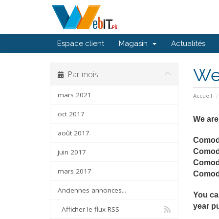
Espace client
Magasin
Actualités
We 
Par mois
mars 2021
Accueil
oct 2017
We are
août 2017
Comod
Comod
juin 2017
Comod
mars 2017
Como
Anciennes annonces...
You ca
year p
Afficher le flux RSS