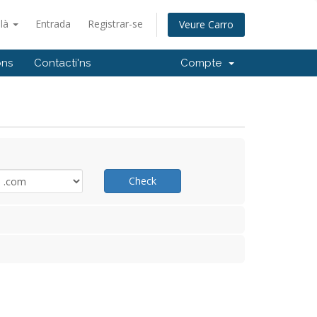
alà
Entrada
Registrar-se
Veure Carro
ons
Contacti'ns
Compte
Check