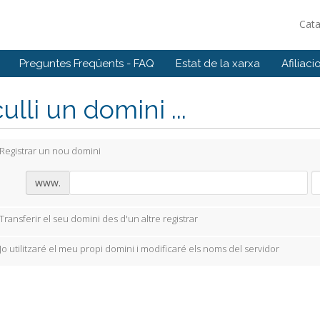
Cat
Preguntes Freqüents - FAQ
Estat de la xarxa
Afiliaci
ulli un domini ...
Registrar un nou domini
www.
Transferir el seu domini des d'un altre registrar
Jo utilitzaré el meu propi domini i modificaré els noms del servidor