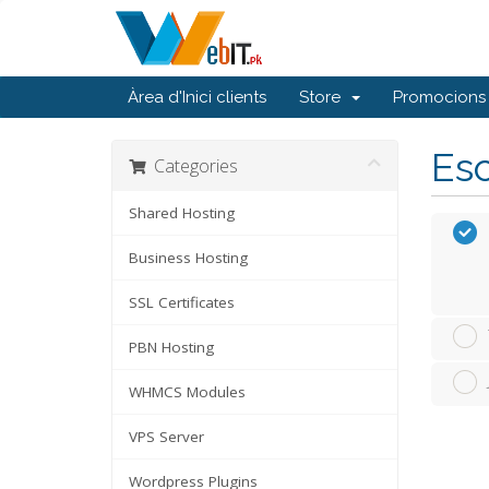
Àrea d'Inici clients
Store
Promocions
Esc
Categories
Shared Hosting
Business Hosting
SSL Certificates
PBN Hosting
WHMCS Modules
VPS Server
Wordpress Plugins