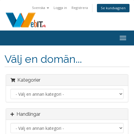
Svenska
Logga in
Registrera
Se kundvagnen
Togg
navig
Välj en domän...
Kategorier
Handlingar