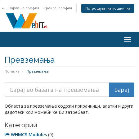
n
Најава на профил
Креирај профил
Потрошувачка кошничка
Togg
navig
Превземања
Почетна
Превземања
Областа за превземања содржи прирачници, алатки и други
дадотеки кои можеби ќе Ви затребаат.
Категории
WHMCS Modules
(0)