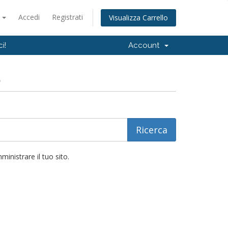
o
Accedi
Registrati
Visualizza Carrello
i!
Account
e
inistrare il tuo sito.