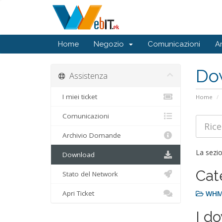
Home
Negozio
Comunicazioni
A
Do
Assistenza
I miei ticket
Home
Comunicazioni
Archivio Domande
La sezio
Download
Cat
Stato del Network
Apri Ticket
WHM
I do