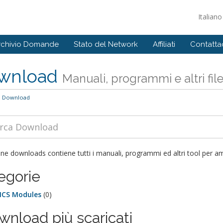
Italian
rchivio Domande
Stato del Network
Affiliati
Contattac
wnload
Manuali, programmi e altri fil
Download
ne downloads contiene tutti i manuali, programmi ed altri tool per amm
egorie
CS Modules
(0)
wnload più scaricati