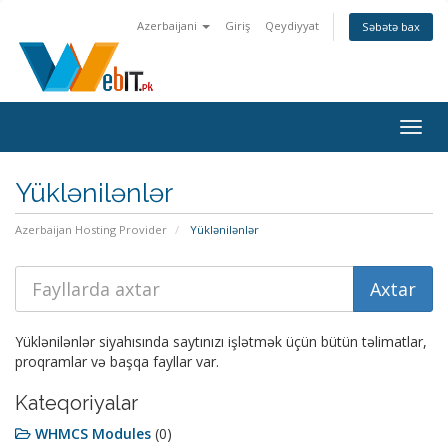
Azerbaijani
Giriş
Qeydiyyat
Səbətə bax
Naviq
keçid
Yüklənilənlər
Azerbaijan Hosting Provider
Yüklənilənlər
Yüklənilənlər siyahısında saytınızı işlətmək üçün bütün təlimatlar,
proqramlar və başqa fayllar var.
Kateqoriyalar
WHMCS Modules
(0)