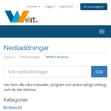
Svenska
Logga in
Registrera
Se kundvagnen
Togg
navig
Nedladdningar
Support
Nedladdningar
WHMCS Modules
Här finns alla våra manualer, program och andra nyttiga verktyg
som du kan behöva.
Kategorier
Docs
(0)