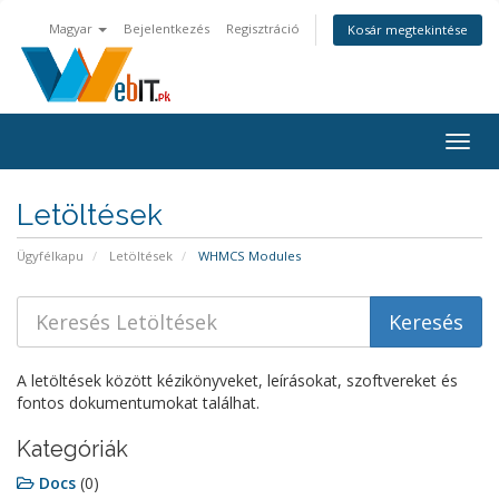
Magyar
Bejelentkezés
Regisztráció
Kosár megtekintése
Váltá
a
navig
Letöltések
Ügyfélkapu
Letöltések
WHMCS Modules
A letöltések között kézikönyveket, leírásokat, szoftvereket és
fontos dokumentumokat találhat.
Kategóriák
Docs
(0)