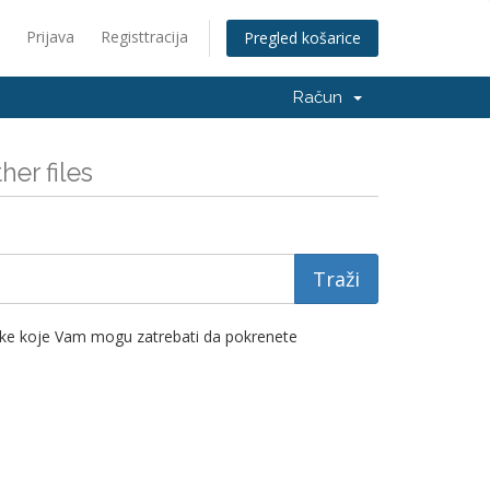
Prijava
Registtracija
Pregled košarice
Račun
er files
teke koje Vam mogu zatrebati da pokrenete