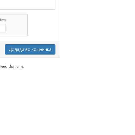
elow
Додади во кошничка
enewed domains