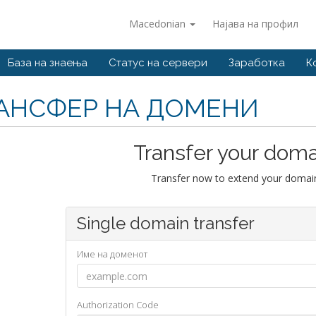
Macedonian
Најава на профил
База на знаења
Статус на сервери
Заработка
К
АНСФЕР НА ДОМЕНИ
Transfer your doma
Transfer now to extend your domain
Single domain transfer
Име на доменот
Authorization Code