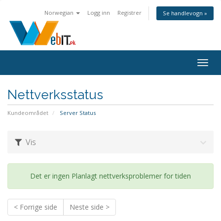
Norwegian
Logg inn
Registrer
Se handlevogn »
Bytt
navig
Nettverksstatus
Kundeområdet
Server Status
Vis
Det er ingen Planlagt nettverksproblemer for tiden
< Forrige side
Neste side >