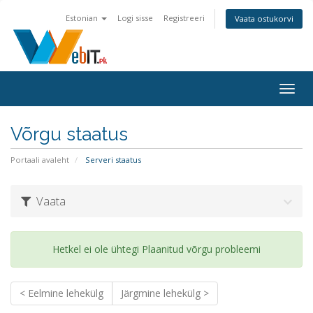
Estonian
Logi sisse
Registreeri
Vaata ostukorvi
Togg
navig
Võrgu staatus
Portaali avaleht
Serveri staatus
Vaata
Hetkel ei ole ühtegi Plaanitud võrgu probleemi
< Eelmine lehekülg
Järgmine lehekülg >