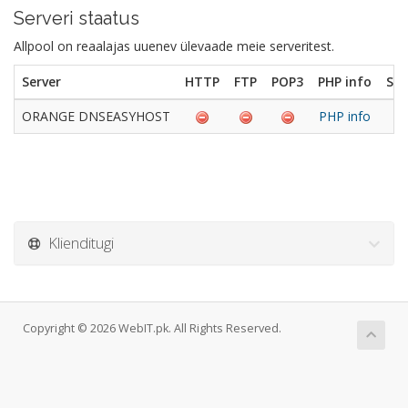
Serveri staatus
Allpool on reaalajas uuenev ülevaade meie serveritest.
Server
HTTP
FTP
POP3
PHP info
Ser
ORANGE DNSEASYHOST
PHP info
P
Klienditugi
Copyright © 2026 WebIT.pk. All Rights Reserved.