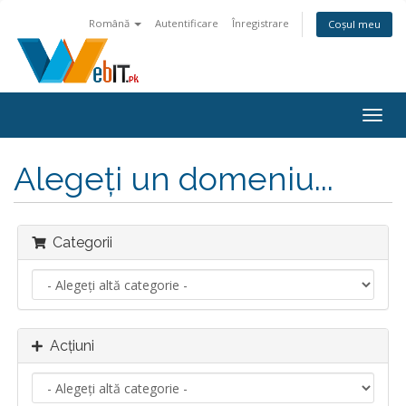
Română
Autentificare
Înregistrare
Coșul meu
Navi
Togg
Alegeți un domeniu...
Categorii
Acțiuni