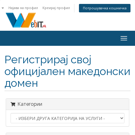
n
Најава на профил
Креирај профил
Потрошувачка кошничка
Togg
navig
Регистрирај свој
официјален македонски
домен
Категории