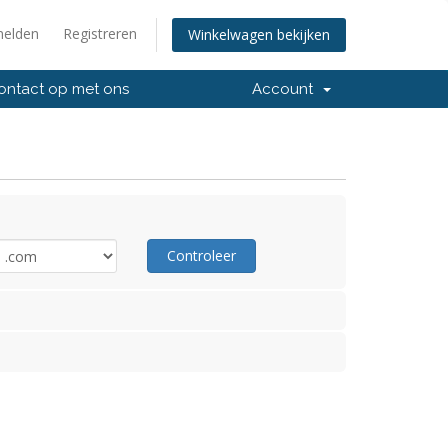
elden
Registreren
Winkelwagen bekijken
ntact op met ons
Account
Controleer