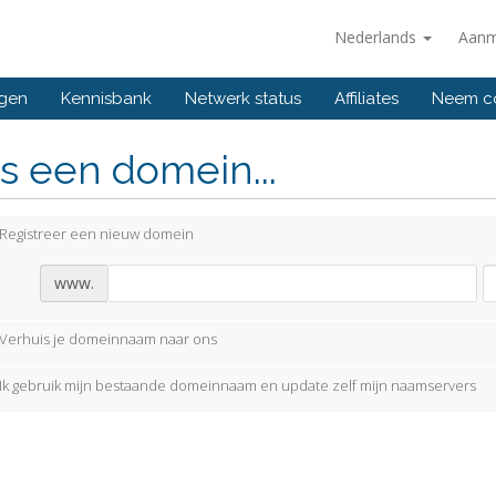
Nederlands
Aanm
ngen
Kennisbank
Netwerk status
Affiliates
Neem co
s een domein...
Registreer een nieuw domein
www.
Verhuis je domeinnaam naar ons
Ik gebruik mijn bestaande domeinnaam en update zelf mijn naamservers