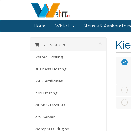
Home
Winkel
Nieuws & Aankondigi
Kie
Categorieën
Shared Hosting
Business Hosting
SSL Certificates
PBN Hosting
WHMCS Modules
VPS Server
Wordpress Plugins