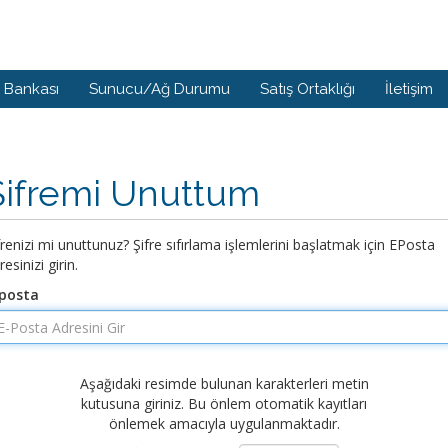
i Bankası
Sunucu/Ağ Durumu
Satış Ortaklığı
İletişim
Şifremi Unuttum
frenizi mi unuttunuz? Şifre sıfırlama işlemlerini başlatmak için EPosta
resinizi girin.
posta
Aşağıdaki resimde bulunan karakterleri metin
kutusuna giriniz. Bu önlem otomatik kayıtları
önlemek amacıyla uygulanmaktadır.