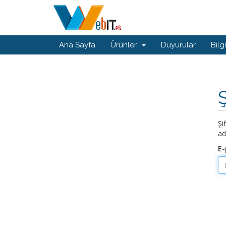
Ana Sayfa
Ürünler
Duyurular
Bilg
Şi
ad
E-