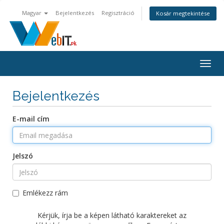
Magyar
Bejelentkezés
Regisztráció
Kosár megtekintése
Váltá
a
navig
Bejelentkezés
E-mail cím
Jelszó
Emlékezz rám
Kérjük, írja be a képen látható karaktereket az