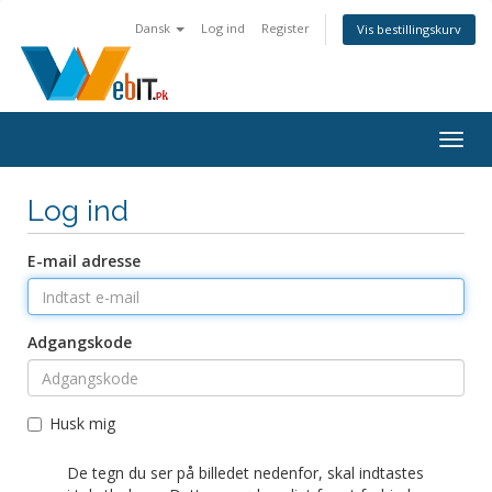
Dansk
Log ind
Register
Vis bestillingskurv
Togg
navig
Log ind
E-mail adresse
Adgangskode
Husk mig
De tegn du ser på billedet nedenfor, skal indtastes