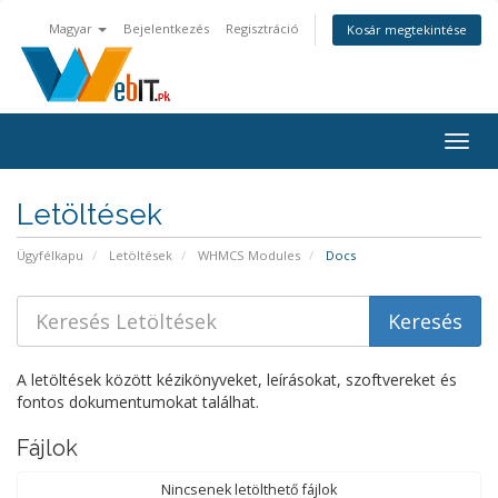
Magyar
Bejelentkezés
Regisztráció
Kosár megtekintése
Váltá
a
navig
Letöltések
Ügyfélkapu
Letöltések
WHMCS Modules
Docs
A letöltések között kézikönyveket, leírásokat, szoftvereket és
fontos dokumentumokat találhat.
Fájlok
Nincsenek letölthető fájlok